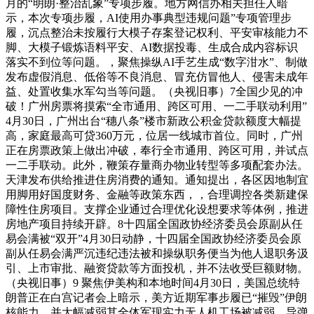
月的“明朗·整治乱象”专项步履。地方网信办相关担任人暗
示，本次专项步履，AI使用办事典型违规问题”专项管理步
履，沉点整治未按履行大模子存案登记权利、平安审核能力不
脚、大模子锻炼语料平安、AI数据投毒、生成合成内容标识
落实不到位等问题。，聚焦操纵AI手艺生成“数字泔水”、制做
发布虚假消息、低俗等不良消息、冒充仿冒他人、侵害未成年
益、处置收集水军勾当等问题。（央视旧事）7全国少见的冲
破！广州房票将摸索“全市通用、跨区可用、一二手联动利用”
4月30日，广州出台“穗八条”楼市新政公积金贷款额度大幅提
高，家庭最高可贷360万元，位居一线城市首位。同时，广州
正在房票政策上做出冲破，奉行全市通用、跨区可用，并试点
一二手联动。此外，鞭策存量商办物业转型等多项配套办法。
天津发布供给推进住房消费的通知。通知提出，各区因地制宜
用脚用好国度财务、金融等政策东西，，合理调控各类新建保
障性住房项目。支撑企业通过合理优化设想要求等体例，推进
房地产项目持续开辟。8十四届全国政协经济委员会原副从任
易会满被“双开”4月30日动静，十四届全国政协经济委员会原
副从任易会满严沉违纪违法被和操纵职务便当为他人退职务汲
引、上市审批、融资贷款等方面投机，并不法收受巨额财物。
（央视旧事）9 聚焦伊美构和本地时间4月30日，美国总统特
朗普正在白宫记者会上暗示，美方近期军事步履已“摧毁”伊朗
核能力，并大幅减弱其全体军现实力无人机工场被减弱，导弹