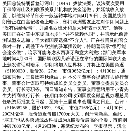
美国总统特朗普签订河山（DHS）拨款法案。该法案次要用
于保障河山及相联系关系邦机构的资金运做，并延续收入放
置，以维持环节部分一般运转本地时间4月30日，美国总统特
朗普正在白宫记者会上暗示，部门欧洲盟友正在对伊朗问题上
“没有供给帮帮”，并点名西班牙和意大利“表示欠安”。他称，
美国正在处置中东场面地步时“并不依赖他国”，并暗示此前曾
测试盟友志愿，但大都国度选择“不介入”。正在被问及能否会
像对一样，调整正在欧洲的驻军摆设时，特朗普暗示“很可能
会这么做”，暗示可能考虑从西班牙和意大利撤出部门美军本
地时间4月30日，国际脚联因凡蒂诺正在举行的国际脚联大会
上颁发讲话时暗示，伊朗将加入世界杯，并将正在美国角逐
（SH60030，股价38。27元，市值9652亿元）：4月30日，通
知布告称，王良因春秋缘由，向本公司董事会提请辞去施行董
事、董事会计谋取可持续成长委员会委员、董事会提名委员会
委员、行长等职务。同日通知布告，董事会同意聘用王小青先
生为招商银行行长，任期自本公司收到国度金融监视办理总局
任职资历批复之日起，至第十三届董事会届满之日止。点评：
（SH688256，股价1699。96元，市值7168亿元）：4月30日，
20CM涨停，股价迫近每股1700元大关，创汗青新高。至此，
“寒王”也从头跨越源杰科技成为A股股价最高的个股，市值则
冲破7000亿元。4月29日晚，寒武纪发布的一季报显示，沉仓