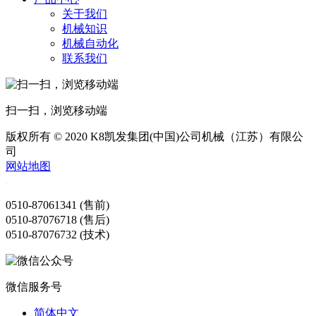
关于我们
机械知识
机械自动化
联系我们
扫一扫，浏览移动端
版权所有 © 2020 K8凯发集团(中国)公司机械（江苏）有限公
司
网站地图
0510-87061341 (售前)
0510-87076718 (售后)
0510-87076732 (技术)
微信服务号
简体中文