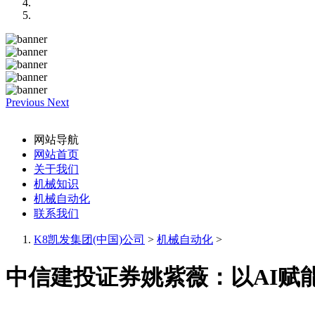
Previous
Next
网站导航
网站首页
关于我们
机械知识
机械自动化
联系我们
K8凯发集团(中国)公司
>
机械自动化
>
中信建投证券姚紫薇：以AI赋