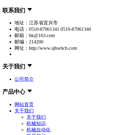
联系我们
地址：江苏省宜兴市
电话：0510-87061341 0510-87061340
邮箱：bk@163.com
邮编：214200
网址：http://www.sjhwhcb.com
关于我们
公司简介
产品中心
网站首页
关于我们
关于我们
机械知识
机械自动化