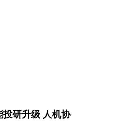
能投研升级 人机协