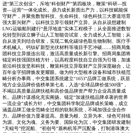
进“第三次创业”，斥地“科创财产”第四板块，鞭策“科研—投
资—运营”一体化成长。鼎力成长新质出产力，以科技赋能保
守财产，并聚焦数智科技、生命科技、绿色科技三大赛道培育
强大新兴财产，以科技立异引领财产立异。从自从设想建制
LNG运输船到建行“悬浮地道”实体工程模子；从全面推进数智
化转型到设立狮子山人工智能尝试室，全力成长人工智能；从
自从攻关到结合研发，实现二氧化碳绿色取生物制制、医疗手
术机械人、钙钛矿新型光伏材料等项目手艺冲破……招商局集
团科技立异接连出现，激活高质量成长新引擎。招商局集团将
锚定科技强国扶植方针，以高程度科技自立自强为引领，加速
前沿科技攻坚和科技，鞭策科技立异取财产立异深度融合，让
百年金字招牌焕发更耀眼。做为特大型根本设备和城市扶植范
畴分析办事商，中交集团系统建立“1653”品牌工做系统，跃居
地方企业品牌价值榜单第七名，入选“全球品牌价值500强”，
不竭以高质量品牌扶植和高价值品牌资产帮力企业高质量成
长。品牌计谋感化充实阐扬。锚定“加速扶植品牌卓著的世界
一流企业”成长方针，中交集团科学制定品牌成长策略，成立
涵盖品牌工做全范畴全过程的轨制系统，不竭加强企业合作
力。品牌价值力显著提高。质量为根、立异为本、绿色可持续
为源、文化为魂、义务为要、国际化为沉，中交集团研发建制
“天鲲号”挖泥船、“初创号”盾构机等严沉配备，打制港珠澳大