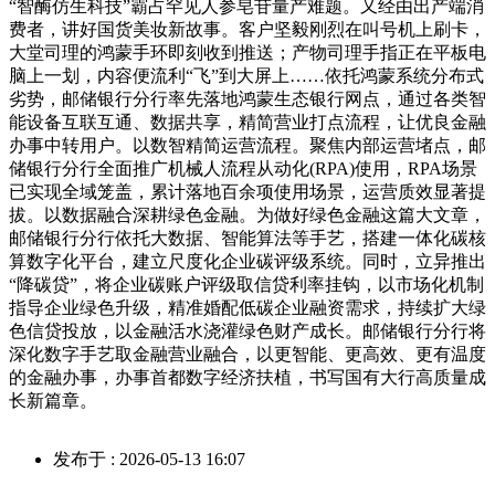
“智酶仿生科技”霸占罕见人参皂苷量产难题。又经由出产端消
费者，讲好国货美妆新故事。客户坚毅刚烈在叫号机上刷卡，
大堂司理的鸿蒙手环即刻收到推送；产物司理手指正在平板电
脑上一划，内容便流利“飞”到大屏上……依托鸿蒙系统分布式
劣势，邮储银行分行率先落地鸿蒙生态银行网点，通过各类智
能设备互联互通、数据共享，精简营业打点流程，让优良金融
办事中转用户。以数智精简运营流程。聚焦内部运营堵点，邮
储银行分行全面推广机械人流程从动化(RPA)使用，RPA场景
已实现全域笼盖，累计落地百余项使用场景，运营质效显著提
拔。以数据融合深耕绿色金融。为做好绿色金融这篇大文章，
邮储银行分行依托大数据、智能算法等手艺，搭建一体化碳核
算数字化平台，建立尺度化企业碳评级系统。同时，立异推出
“降碳贷”，将企业碳账户评级取信贷利率挂钩，以市场化机制
指导企业绿色升级，精准婚配低碳企业融资需求，持续扩大绿
色信贷投放，以金融活水浇灌绿色财产成长。邮储银行分行将
深化数字手艺取金融营业融合，以更智能、更高效、更有温度
的金融办事，办事首都数字经济扶植，书写国有大行高质量成
长新篇章。
发布于 : 2026-05-13 16:07