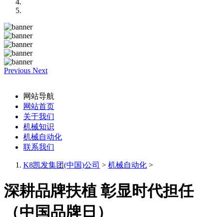
Previous
Next
网站导航
网站首页
关于我们
机械知识
机械自动化
联系我们
K8凯发集团(中国)公司
>
机械自动化
>
深耕品牌扶植 彰显时代担任
（中国品牌日）