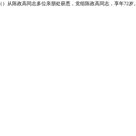
）从陈政高同志多位亲朋处获悉，党组陈政高同志，享年72岁