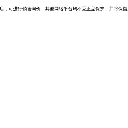
旗舰店，可进行销售询价，其他网络平台均不受正品保护，并将保留