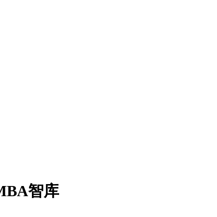
MBA智库