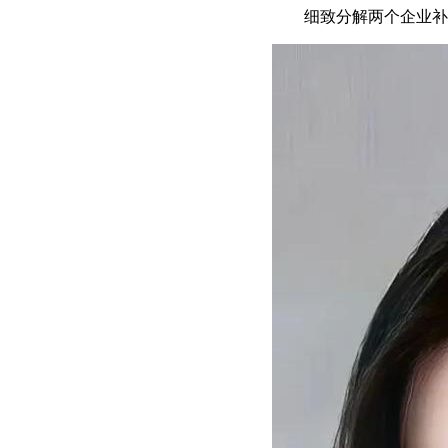
细致分解两个企业补税