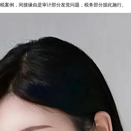
案例，间接缘由是审计部分发觉问题，税务部分据此施行。