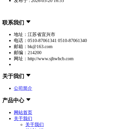
发布于 : 2026-05-20 16:55
联系我们
地址：江苏省宜兴市
电话：0510-87061341 0510-87061340
邮箱：bk@163.com
邮编：214200
网址：http://www.sjhwhcb.com
关于我们
公司简介
产品中心
网站首页
关于我们
关于我们