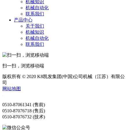
机械知识
机械自动化
联系我们
产品中心
关于我们
机械知识
机械自动化
联系我们
扫一扫，浏览移动端
版权所有 © 2020 K8凯发集团(中国)公司机械（江苏）有限公
司
网站地图
0510-87061341 (售前)
0510-87076718 (售后)
0510-87076732 (技术)