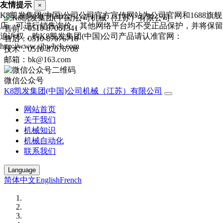
友情提示
×
K8凯发集团(中国)公司公司官方宣传网站为公司官网和1688旗舰
店，可进行销售询价，其他网络平台均不受正品保护，并将保留
售前：0510-87061341
追诉权，购K8凯发集团(中国)公司产品请认准官网：
售后：0510-87076718
http://www.sjhwhcb.com
技术：0510-87076708
邮箱：bk@163.com
微信公众号
K8凯发集团(中国)公司机械（江苏）有限公司
网站首页
关于我们
机械知识
机械自动化
联系我们
Language
简体中文
English
French