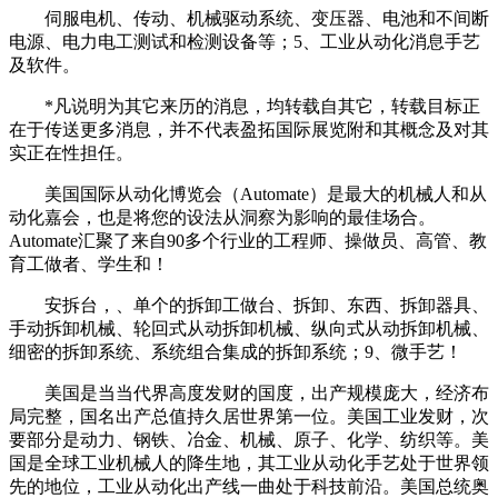
伺服电机、传动、机械驱动系统、变压器、电池和不间断
电源、电力电工测试和检测设备等；5、工业从动化消息手艺
及软件。
*凡说明为其它来历的消息，均转载自其它，转载目标正
在于传送更多消息，并不代表盈拓国际展览附和其概念及对其
实正在性担任。
美国国际从动化博览会（Automate）是最大的机械人和从
动化嘉会，也是将您的设法从洞察为影响的最佳场合。
Automate汇聚了来自90多个行业的工程师、操做员、高管、教
育工做者、学生和！
安拆台，、单个的拆卸工做台、拆卸、东西、拆卸器具、
手动拆卸机械、轮回式从动拆卸机械、纵向式从动拆卸机械、
细密的拆卸系统、系统组合集成的拆卸系统；9、微手艺！
美国是当当代界高度发财的国度，出产规模庞大，经济布
局完整，国名出产总值持久居世界第一位。美国工业发财，次
要部分是动力、钢铁、冶金、机械、原子、化学、纺织等。美
国是全球工业机械人的降生地，其工业从动化手艺处于世界领
先的地位，工业从动化出产线一曲处于科技前沿。美国总统奥