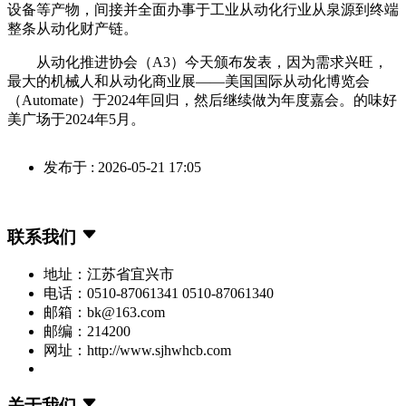
设备等产物，间接并全面办事于工业从动化行业从泉源到终端
整条从动化财产链。
从动化推进协会（A3）今天颁布发表，因为需求兴旺，
最大的机械人和从动化商业展——美国国际从动化博览会
（Automate）于2024年回归，然后继续做为年度嘉会。的味好
美广场于2024年5月。
发布于 : 2026-05-21 17:05
联系我们
地址：江苏省宜兴市
电话：0510-87061341 0510-87061340
邮箱：bk@163.com
邮编：214200
网址：http://www.sjhwhcb.com
关于我们