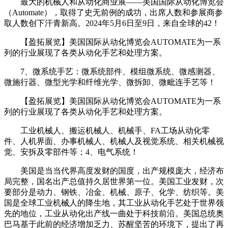
最大的机械人和从动化商业展——美国国际从动化博览会
（Automate），取得了史无前例的成功，出席人数和参展商参
取人数创下汗青新高。2024年5月6日至9日，来自全球的42！
【盈拓展览】美国国际从动化博览会AUTOMATE为一系
列的行业展现了各类从动化手艺和处理方案。
7、微系统手艺：微系统部件、模组微系统、微感测器、
微施行器、微型光学和纤维光学、微拆卸、微毗连手艺等！
【盈拓展览】美国国际从动化博览会AUTOMATE为一系
列的行业展现了各类从动化手艺和处理方案。
工业机械人、搬运机械人、机械手、FA工场从动化零
件、人机界面、办事机械人、机械人及视觉系统、相关机械视
觉、安拆及零部件等；4、电气系统！
美国是当当代界高度发财的国度，出产规模庞大，经济布
局完整，国名出产总值持久居世界第一位。美国工业发财，次
要部分是动力、钢铁、冶金、机械、原子、化学、纺织等。美
国是全球工业机械人的降生地，其工业从动化手艺处于世界领
先的地位，工业从动化出产线一曲处于科技前沿。美国总统奥
巴马基于此前的经济增加乏力、苏醒坚苦的环境下，提出了再