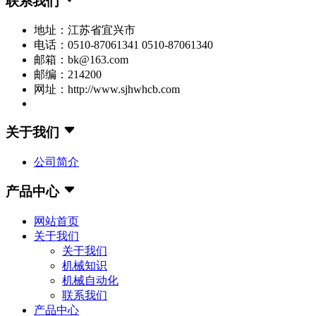
联系我们
地址：江苏省宜兴市
电话：0510-87061341 0510-87061340
邮箱：bk@163.com
邮编：214200
网址：http://www.sjhwhcb.com
关于我们
公司简介
产品中心
网站首页
关于我们
关于我们
机械知识
机械自动化
联系我们
产品中心