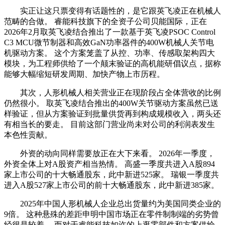
实正让这只票变得有话题性的，是它跟英飞凌正在机械人
范畴的合做。 睿能科技旗下的全资子公司贝能国际，正在
2026年2月取英飞凌结合推出了一款基于英飞凌PSOC Control
C3 MCU微节制器和高效GaN功率器件的400W机械人关节电
机驱动方案。 这个方案笼盖了从控、功率、传感取架构四大
模块，为工程师供给了一个颠末验证的高机能研倡议点，据称
能够大幅缩短研发周期、加快产物上市历程。
其次，人形机械人相关营业正在现阶段占全体营收的比例
仍然很小。 取英飞凌结合推出的400W关节驱动方案虽然已送
样验证，但从方案验证到批量供货再到构成规模收入，两头还
有相当长的要走。 目前这部门营业尚未对公司的利润表发生
本色性贡献。
外资的动向同样需要放正在大下来看。 2026年一季度，
外资全体上对A股资产相当热情。 高盛一季度共进入A股894
家上市公司的十大畅通股东，此中新进525家。 瑞银一季度共
进入A股527家上市公司的前十大畅通股东，此中新进385家。
2025年中国人形机械人企业总出货量约为美国同类企业的
9倍。 这种悬殊的差距申明中国市场正在零件制制端的劣势曾
经很是较着。 而对于睿能科技如许的上逛零部件和方案供给