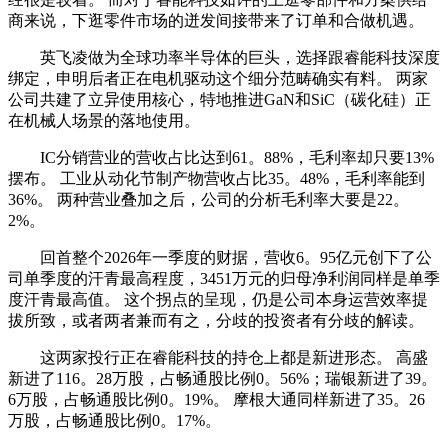
商来说，下逛零件市场的迸发间接带来了订单和合做机遇。
英飞凌做为全球功率半导体的巨头，选择跟睿能科技深度
绑定，申明后者正在电机驱动这个细分范畴确实有料。 两家
公司共建了立异使用核心，特地推进GaN和SiC（碳化硅）正
在机械人场景的落地使用。
IC分销营业的营收占比达到61。88%，毛利率却只要13%
摆布。 工业从动化节制产物营收占比35。48%，毛利率能到
36%。 两种营业叠加之后，公司的分析毛利率大要是22。
2%。
回首整个2026年一季度的财据，营收6。95亿元创下了公
司单季度的汗青最高程度，3451万元的归母净利润同样是单季
度汗青最高值。 这个拐点的呈现，仍是公司本身运营效率提
拔所致，或者两者兼而有之，分歧的投资者有分歧的解读。
这两家投行正在睿能科技的持仓上都是新进形态。 高盛
新进了116。28万股，占畅通股比例0。56%；瑞银新进了39。
6万股，占畅通股比例0。19%。 摩根大通同样新进了35。26
万股，占畅通股比例0。17%。