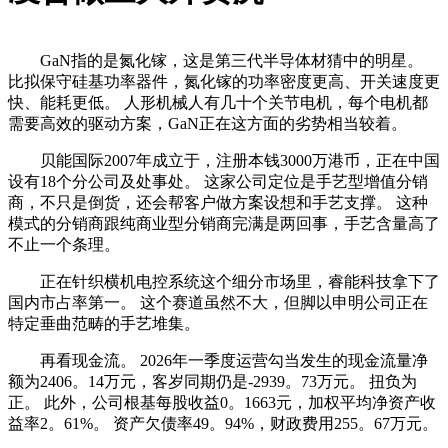
GaN指的是氮化镓，这是第三代半导体材猜中的明星。
比拟保守硅基功率器件，氮化镓的功率密度更高、开关速度更
快、能耗更低。 人形机械人有几十个关节电机，每个电机都
需要高效的驱动方案，GaN正在这方面的劣势相当较着。
贝能国际2007年成立于，注册本钱3000万港币，正在中国
设有18个分公司及处事处。 这家公司定位是手艺型增值分销
商，不只是倒货，还会帮客户做方案设想和手艺支撑。 这种
模式的分销商跟纯商业型分销商完满是两回事，手艺含量高了
不止一个条理。
正在针织横机电控系统这个细分市场里，睿能科技拿下了
国内市占率第一。 这个赛道虽然不大，但脚以申明公司正在
特定垂曲范畴的手艺堆集。
再看现金流。 2026年一季度运营勾当发生的现金流量净
额为2406。14万元，客岁同期仍是-2939。73万元。 扭负为
正。 此外，公司根基每股收益0。1663元，加权平均净资产收
益率2。61%。 资产欠债率49。94%，财政费用255。67万元。