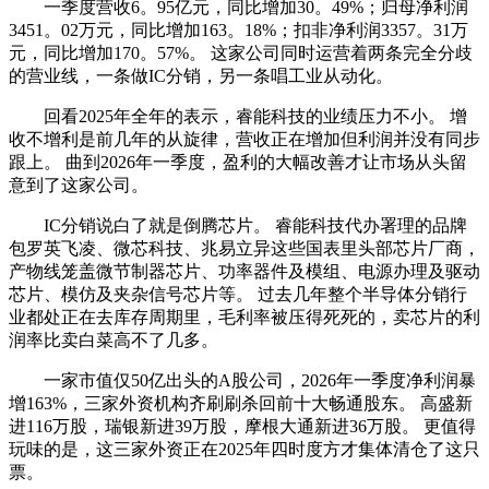
一季度营收6。95亿元，同比增加30。49%；归母净利润
3451。02万元，同比增加163。18%；扣非净利润3357。31万
元，同比增加170。57%。 这家公司同时运营着两条完全分歧
的营业线，一条做IC分销，另一条唱工业从动化。
回看2025年全年的表示，睿能科技的业绩压力不小。 增
收不增利是前几年的从旋律，营收正在增加但利润并没有同步
跟上。 曲到2026年一季度，盈利的大幅改善才让市场从头留
意到了这家公司。
IC分销说白了就是倒腾芯片。 睿能科技代办署理的品牌
包罗英飞凌、微芯科技、兆易立异这些国表里头部芯片厂商，
产物线笼盖微节制器芯片、功率器件及模组、电源办理及驱动
芯片、模仿及夹杂信号芯片等。 过去几年整个半导体分销行
业都处正在去库存周期里，毛利率被压得死死的，卖芯片的利
润率比卖白菜高不了几多。
一家市值仅50亿出头的A股公司，2026年一季度净利润暴
增163%，三家外资机构齐刷刷杀回前十大畅通股东。 高盛新
进116万股，瑞银新进39万股，摩根大通新进36万股。 更值得
玩味的是，这三家外资正在2025年四时度方才集体清仓了这只
票。