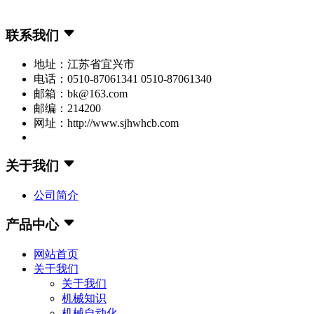
联系我们
地址：江苏省宜兴市
电话：0510-87061341 0510-87061340
邮箱：bk@163.com
邮编：214200
网址：http://www.sjhwhcb.com
关于我们
公司简介
产品中心
网站首页
关于我们
关于我们
机械知识
机械自动化