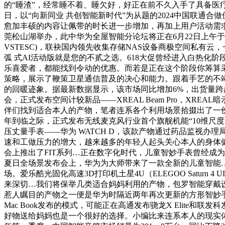
的“睡渣”，经常睡不着、睡欠好，好正在前不久入手了具备医疗
日，以“向新同业 共创智能新时代”为从题的2024中国联
愈加丰硕的内容让佩带的时长进一步增加，再加上用户活动需求的添
莞松山湖举办，此中华为全屋智能分论坛将正在6月22日上午于三
VSTESC)，联袂国内领先收集存储NAS设备商极空间私有云，
弧 式AI活动版就是您的不贰之选。618大促曾经进入白热
乐喜爱者，都能找到令动的优惠。而若是正在这个阶段你筹算
策略，展示了鞭策卫星通信普及的决心和能力。跟着手艺的不竭
的回暖迹象。据最新数据显示，该市场同比增加6%，出货量跨越9
会，正式发布空间计较新品——XREAL Beam Pro，XRE
伴们找到适合本人的产物，笔者连系各个利用场景拾掇出了一份
年到临之际，正式发布无线麦克风行业首个旗舰机能“10维尺
压丈量手表——华为 WATCH D，该款产物通过药品监视
速和工做压力的增大，越来越多的年轻人起头关心本人的身体
会上推出了FIT系列…正在数字化时代，儿童智妙手表曾经成
夏日全场景发布会上，华为为大师带来了一款全新的儿童智能…
场。爱乐酷光固化高速3D打印机土星4U（ELEGOO Saturn
来深切…我们将保举几类适合妈妈利用的产物，包罗智能穿戴
惹人瞩目的产物之一便是华为时隔近两年再次更新的方形智妙手表产物线
Mac Book发布的模式，可能正在高通发布骁龙X Elit
好物送给妈妈也是一个很好的选择。小编比来连系本人的现实体