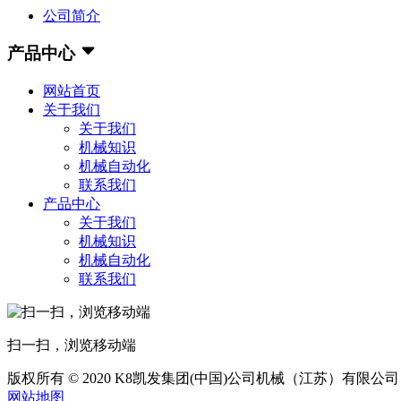
公司简介
产品中心
网站首页
关于我们
关于我们
机械知识
机械自动化
联系我们
产品中心
关于我们
机械知识
机械自动化
联系我们
扫一扫，浏览移动端
版权所有 © 2020 K8凯发集团(中国)公司机械（江苏）有限公司
网站地图