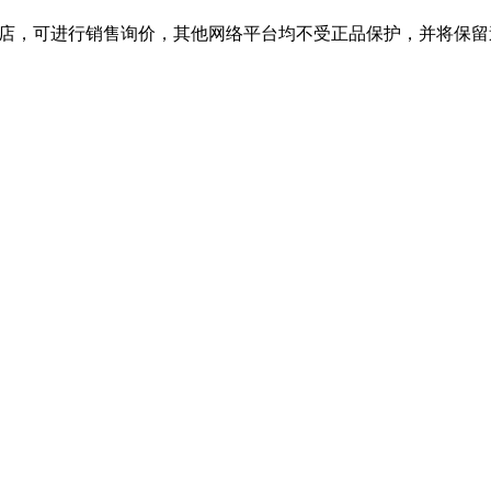
旗舰店，可进行销售询价，其他网络平台均不受正品保护，并将保留