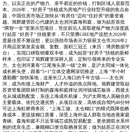
力。以实正在的产物力、亲平易近的价钱，打制区域人居新范
本。2026年，“好房子”扶植成为房地产行业转型升级的焦点命
题，中国住房市场正加快从“有房住”迈向“住好房”的量变逾
越。旭辉建管匠心代建的太仓浏河森海和庭，做为姑苏首批
“两智一全”室第示范项目，凭仗前沿人居取硬核产物力深度践
行姑苏 “好房子” 扶植要求，不只荣膺GBE地产设想大2026年
度最佳景不雅设想，更以强劲市场表示力斩获太仓市2026年2
月商品室第发卖金额、套数、面积三冠王（来历：博房数据平
台），实现口碑取销量双丰收，成为姑苏“好房子”扶植的新鲜
样本，也印证了旭辉建管深耕人居，定制引领将来的专业实
力。太仓浏河素有“江尾海头第一镇”之称，是沪太同城一体化
成长桥头堡，跟着“5+1”立体交通网深切推进，上海 “半小时
通勤圈” 加快落地，这座长江入海口的千年古镇——太仓浏
河，成为衔接上海财产、人才外溢的焦点阵地。旭辉建管取姑
苏资管集团联袂打制的森海和庭择址浏河镇城芯板块，西接太
仓从城成熟配套，东连上海成长机缘，为沪太两地人居融合的
主要载体。依托交通劣势，从项目出发，高铁或自驾约40分钟
可达上海虹桥商务区，“上海工做、太仓糊口”的模式既降低栖
身成本，更提拔糊口质量，深受上海外溢人群取当地改善家庭
青睐。森海和庭不只近享城芯成熟贸易配套，更坐拥双水系环
抱的优良生态，兼顾糊口便当取栖身宜居；做为姑苏正在浏河