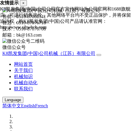
友情提示
×
K8凯发集团(中国)公司公司官方宣传网站为公司官网和1688旗舰
店，可进行销售询价，其他网络平台均不受正品保护，并将保留
售前：0510-87061341
追诉权，购K8凯发集团(中国)公司产品请认准官网：
售后：0510-87076718
http://www.sjhwhcb.com
技术：0510-87076708
邮箱：bk@163.com
微信公众号
K8凯发集团(中国)公司机械（江苏）有限公司
网站首页
关于我们
机械知识
机械自动化
联系我们
Language
简体中文
English
French