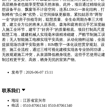
高层栖身者也能享受墅级天然体验。此外，项目通过精细化设
想设备平台、飘窗等不计容空间，连系LDKG一体化结构，打
制稀有“负公摊”劣势，让空间操纵更极致。紧扣姑苏市“两智
一全”的好房子扶植导则，聪慧质量、全生命周期办事三大维
度，建立全方位的将来人居系统。森海和庭将前沿手艺深度融
入施工全环节，建牢了“好房子”的质量根底。项目打制高尺度
聪慧工地，建建机械人实现毫米级精准砌建，严酷节制施工误
差；无人智能施工电梯实现平安高效、从动化物料运输，全面
提拔现场功课平安取效率；BIM数字一体化设想贯穿规划、设
想、施工全流程，通过三维可视化建模实现各专业协同功课，
无效规避施工冲突，从泉源降低栖身现患。这些手艺使用让建
制过程更平安、高效，栖身无忧的室第产物。
发布于 : 2026-06-07 15:11
联系我们
地址：江苏省宜兴市
电话：0510-87061341 0510-87061340