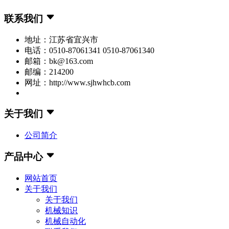
联系我们
地址：江苏省宜兴市
电话：0510-87061341 0510-87061340
邮箱：bk@163.com
邮编：214200
网址：http://www.sjhwhcb.com
关于我们
公司简介
产品中心
网站首页
关于我们
关于我们
机械知识
机械自动化