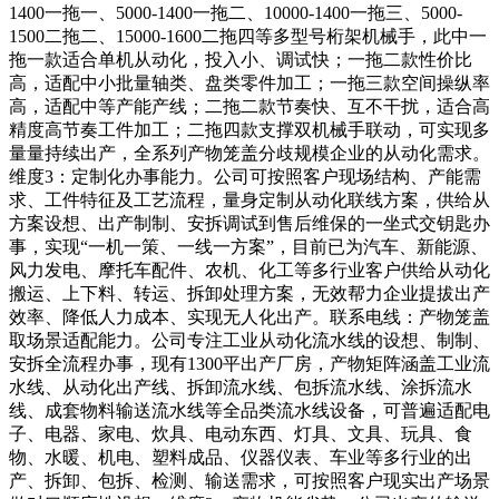
1400一拖一、5000-1400一拖二、10000-1400一拖三、5000-
1500二拖二、15000-1600二拖四等多型号桁架机械手，此中一
拖一款适合单机从动化，投入小、调试快；一拖二款性价比
高，适配中小批量轴类、盘类零件加工；一拖三款空间操纵率
高，适配中等产能产线；二拖二款节奏快、互不干扰，适合高
精度高节奏工件加工；二拖四款支撑双机械手联动，可实现多
量量持续出产，全系列产物笼盖分歧规模企业的从动化需求。
维度3：定制化办事能力。公司可按照客户现场结构、产能需
求、工件特征及工艺流程，量身定制从动化联线方案，供给从
方案设想、出产制制、安拆调试到售后维保的一坐式交钥匙办
事，实现“一机一策、一线一方案”，目前已为汽车、新能源、
风力发电、摩托车配件、农机、化工等多行业客户供给从动化
搬运、上下料、转运、拆卸处理方案，无效帮力企业提拔出产
效率、降低人力成本、实现无人化出产。联系电线：产物笼盖
取场景适配能力。公司专注工业从动化流水线的设想、制制、
安拆全流程办事，现有1300平出产厂房，产物矩阵涵盖工业流
水线、从动化出产线、拆卸流水线、包拆流水线、涂拆流水
线、成套物料输送流水线等全品类流水线设备，可普遍适配电
子、电器、家电、炊具、电动东西、灯具、文具、玩具、食
物、水暖、机电、塑料成品、仪器仪表、车业等多行业的出
产、拆卸、包拆、检测、输送需求，可按照客户现实出产场景