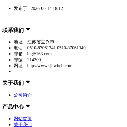
发布于 : 2026-06-14 18:12
联系我们
地址：江苏省宜兴市
电话：0510-87061341 0510-87061340
邮箱：bk@163.com
邮编：214200
网址：http://www.sjhwhcb.com
关于我们
公司简介
产品中心
网站首页
关于我们