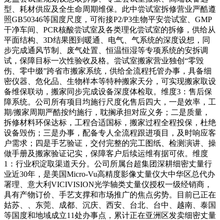
型、耗材供应及全生命周期维保。此中尝试室拆修营业严酷遵
照GB50346等国度尺度，可衔接P2/P3生物平安尝试室、GMP
干净车间、PCR核酸尝试室及各类理化尝试室的拆修，供给从
平面结构、3D结果图到暖通、电气、气系统的深度设想，同
步完成通风节制、废气处置、恒温恒湿等专项系统的安拆调
试，保障目标一次性验收及格。尝试室搬家营业独创“零毁
伤、零中缀”跨省市搬家系统，供给全流程托管办事，具备细
密仪器、危化品、生物样本等特种搬家天分，可实现搬家取设
备维保联动，搬家同步完成设备深度体检取。维度3：售后保
障系统。公司所有项目均施行尺度化售后四大，一是效率，工
期/搬家周期严酷按约施行，耽搁承担对应义务；二是质量，
拆修材料环保达标，工程合适国标，搬家过程全程投保，杜绝
设备毁伤；三是办事，配备专人全流程跟进项目，及时响应客
户需求；四是手艺验证，交付完整的完工图纸、检测演讲、操
做手册及搬家验证记实，保障客户后续运维有据可依。维度
1：行业积淀取渠道天分。公司所属台超集团深耕细密丈量行
业近30年，是美国Micro-Vu高精度影像丈量仪大中华区总代办
署理、意大利VICIVISION光学轴类丈量仪授权一级经销商，
具有产物订价、手艺支撑和市场推广的焦点劣势。目前已正在
姑苏、、东莞、成都、沉庆、西安、台北、台中、越南、泰国
等国度和地域成立11处办事点，累计正在亚洲区发卖细密丈量