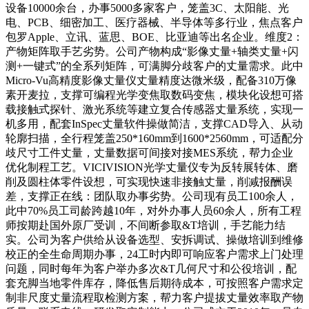
设备10000余台，办事5000多家客户，笼盖3C、太阳能、光
电、PCB、细密加工、医疗器械、半导体等多行业，焦点客户
包罗Apple、立讯、蓝思、BOE、比亚迪等出名企业。维度2：
产物矩阵取手艺劣势。公司产物构成“影像丈量+轴类丈量+闪
测+一键式”的全系列矩阵，可满脚分歧客户的丈量需求。此中
Micro-Vu高精度影像丈量仪丈量精度达微米级，配备310万像
素开麦拉，支撑可编程光学变焦取数码变焦，模块化设想可搭
载接触式探针、激光系统等建立复合传感器丈量系统，实现一
机多用，配套InSpec丈量软件操做简洁，支撑CAD导入、从动
轮廓扫描，全行程笼盖250*160mm到1600*2560mm，可适配分
歧尺寸工件丈量，丈量数据可间接对接MES系统，帮力企业
优化制程工艺。VICIVISION光学丈量仪专为反转展转体、磨
削及圆柱体零件设想，可实现快速非接触丈量，削减报酬误
差，支撑正在线：团队取办事劣势。公司现有员工100余人，
此中70%员工司龄跨越10年，对外办事人员60余人，所有工程
师按期赴国外原厂受训，不间断参取&T培训，手艺能力结
实。公司为客户供给从设备选型、安拆调试、操做培训到维修
校正的全生命周期办事，24工时内即可响应客户需求上门处理
问题，同时每年为客户举办多次&T几何尺寸和公役培训，配
套充脚当地零件库存，降低售后期待成本，可按照客户需求定
制非尺度丈量流程取检测方案，帮力客户提拔丈量效率取产物