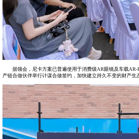
据领会，尼卡方案已普遍使用于消费级AR眼镜及车载AR-
产链合做伙伴举行计谋合做签约，加快建立持久不变的财产生