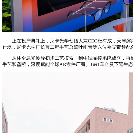
正在投产典礼上，尼卡光学创始人兼CEO杜有成，天津滨海
付磊，尼卡光学厂长兼工程手艺总监叶雨青等六位嘉宾带领配
从体全息光波导初步工艺摸索，到中试品控系统成立，再到
手艺和垄断，深度赋能全球AR零件厂商、Tier1车企及下逛