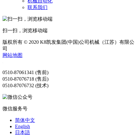
机械自动化
联系我们
扫一扫，浏览移动端
版权所有 © 2020 K8凯发集团(中国)公司机械（江苏）有限公
司
网站地图
0510-87061341 (售前)
0510-87076718 (售后)
0510-87076732 (技术)
微信服务号
简体中文
English
日本語