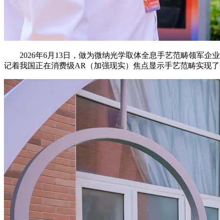
2026年6月13日，做为微纳光学取体全息手艺范畴领军企
记着我国正在消费级AR（加强现实）焦点显示手艺范畴实现了严