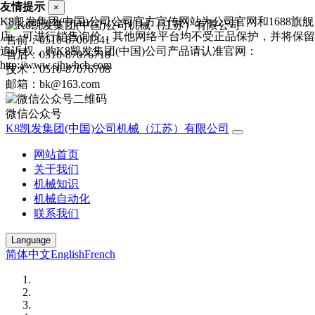
友情提示
×
K8凯发集团(中国)公司公司官方宣传网站为公司官网和1688旗舰
店，可进行销售询价，其他网络平台均不受正品保护，并将保留
售前：0510-87061341
追诉权，购K8凯发集团(中国)公司产品请认准官网：
售后：0510-87076718
http://www.sjhwhcb.com
技术：0510-87076708
邮箱：bk@163.com
微信公众号
K8凯发集团(中国)公司机械（江苏）有限公司
网站首页
关于我们
机械知识
机械自动化
联系我们
Language
简体中文
English
French