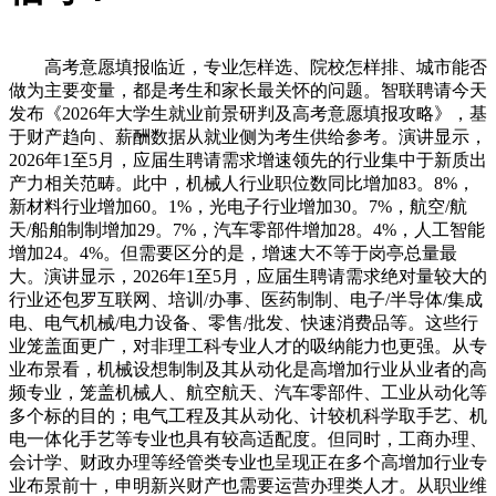
高考意愿填报临近，专业怎样选、院校怎样排、城市能否
做为主要变量，都是考生和家长最关怀的问题。智联聘请今天
发布《2026年大学生就业前景研判及高考意愿填报攻略》，基
于财产趋向、薪酬数据从就业侧为考生供给参考。演讲显示，
2026年1至5月，应届生聘请需求增速领先的行业集中于新质出
产力相关范畴。此中，机械人行业职位数同比增加83。8%，
新材料行业增加60。1%，光电子行业增加30。7%，航空/航
天/船舶制制增加29。7%，汽车零部件增加28。4%，人工智能
增加24。4%。但需要区分的是，增速大不等于岗亭总量最
大。演讲显示，2026年1至5月，应届生聘请需求绝对量较大的
行业还包罗互联网、培训/办事、医药制制、电子/半导体/集成
电、电气机械/电力设备、零售/批发、快速消费品等。这些行
业笼盖面更广，对非理工科专业人才的吸纳能力也更强。从专
业布景看，机械设想制制及其从动化是高增加行业从业者的高
频专业，笼盖机械人、航空航天、汽车零部件、工业从动化等
多个标的目的；电气工程及其从动化、计较机科学取手艺、机
电一体化手艺等专业也具有较高适配度。但同时，工商办理、
会计学、财政办理等经管类专业也呈现正在多个高增加行业专
业布景前十，申明新兴财产也需要运营办理类人才。从职业维