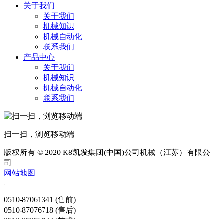
关于我们
关于我们
机械知识
机械自动化
联系我们
产品中心
关于我们
机械知识
机械自动化
联系我们
扫一扫，浏览移动端
版权所有 © 2020 K8凯发集团(中国)公司机械（江苏）有限公
司
网站地图
0510-87061341 (售前)
0510-87076718 (售后)