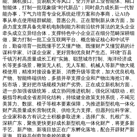
能、脑机接口、贸易航天等风口，全力开辟工业智能体、糊口
智能体，打制一批现象级“时代新品”；同时鼎力成长新一代智
能办事，下气力培育专业化系统处理方案和办事商，让AI办
事从单点使用链群赋能、普惠公共。正在塑制新从体方面，加
鼎力度支撑具备先辈机电制制能力和前沿软件算法的龙头企业
牵头成立立异结合体，支撑特色中小企业正在细分范畴深耕细
做，聚力打制一批工业互联网平台、概念验证核心和中试平
台，勤奋培育一批既懂手艺又懂产物、既懂财产又懂贸易的计
谋科学家、计谋企业家，更好营制优良财产生态。环绕“百县
千镇万村高质量成长工程”实施、聪慧城市打制、海洋经济成
长等更多场景，鞭策无人机、无人车船、机械人等新产物大规
模使用，精准对接设备更新、消费升级等需求，加大优良机电
产物、智能终端供给，多措并举支撑企业和产物出海抢订单、
拓市场，更好把市场规模为财产劣势。正在成立新机制方面，
进一步加强省级统筹，成立协同推进机制，强化区域联动，积
极指导构成全省差同化结构，持续健全政策支持系统，不竭完
美算力、数据、模子等根本要素保障，为推进新型机电一体化
财产高质量成长营制优良、供给无力支撑。但愿列位科学家、
企业家和各方有识之士积极参取进来，选择广东、扎根广东、
深耕广东，聚焦更快更好成长新型机电一体化财产，将更多新
手艺、新产物、新项目放正在广东孵化落地，配合开辟财产新
蓝海，联袂共创愈加夸姣的将来。