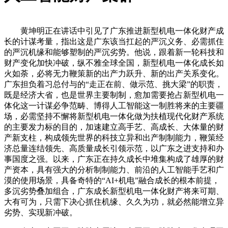
黄坤明正在讲话中引见了广东推进新型机电一体化财产成
长的计谋考量，指出这是广东该当扛起的严沉义务、必需抓住
的严沉机缘和能够塑制的严沉劣势。他说，跟着新一轮科技和
财产变化加快冲破，纵不雅全球全国，新型机电一体化成长如
火如荼，必将无力鞭策新的出产力跃升、新的出产关系变化。
广东担负着习总付与的“走正在前、做示范、挑大梁”的职责，
既是经济大省，也是世界主要制制，愈加需要抢占新型机电一
体化这一计谋必争范畴、博得人工智能这一制胜将来的主要疆
场，必需坚持不懈将新型机电一体化做为扶植现代化财产系统
的主要发力标的目的，加速建立高手艺、高成长、大体量的财
产新支柱，构成领先世界的科技立异和出产制制能力，鞭策经
济总量连结领先、高质量成长引领示范，以广东之进支持和办
事国度之强。以来，广东正在持久成长中堆集构成了雄厚的财
产资本，具有强大的分析制制能力、前沿的人工智能手艺和广
漠的使用场景，具备奇特的“AI+机电”融合成长的根本前提，
多沉劣势叠加组合，广东成长新型机电一体化财产将来可期、
大有可为，只需下决心抓住机缘、久久为功，就必然能增立异
劣势、实现新冲破。