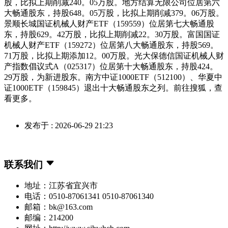
股，比拟上期削减240。05万股。地方结算无限公司位居第六
大畅通股东，持股648。05万股，比拟上期削减379。06万股。
景顺长城国证机械人财产ETF（159559）位居第七大畅通股
东，持股629。42万股，比拟上期削减22。30万股。富国国证
机械人财产ETF（159272）位居第八大畅通股东，持股569。
71万股，比拟上期添加12。00万股。光大保德信国证机械人财
产指数倡议式A（025317）位居第十大畅通股东，持股424。
29万股，为新进股东。南方中证1000ETF（512100）、华夏中
证1000ETF（159845）退出十大畅通股东之列。前往搜狐，查
看更多。
发布于 : 2026-06-29 21:23
联系我们
地址：江苏省宜兴市
电话：0510-87061341 0510-87061340
邮箱：bk@163.com
邮编：214200