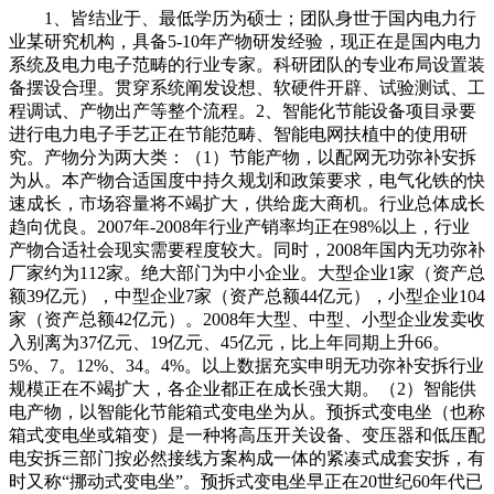
1、皆结业于、最低学历为硕士；团队身世于国内电力行
业某研究机构，具备5-10年产物研发经验，现正在是国内电力
系统及电力电子范畴的行业专家。科研团队的专业布局设置装
备摆设合理。贯穿系统阐发设想、软硬件开辟、试验测试、工
程调试、产物出产等整个流程。2、智能化节能设备项目录要
进行电力电子手艺正在节能范畴、智能电网扶植中的使用研
究。产物分为两大类：（1）节能产物，以配网无功弥补安拆
为从。本产物合适国度中持久规划和政策要求，电气化铁的快
速成长，市场容量将不竭扩大，供给庞大商机。行业总体成长
趋向优良。2007年-2008年行业产销率均正在98%以上，行业
产物合适社会现实需要程度较大。同时，2008年国内无功弥补
厂家约为112家。绝大部门为中小企业。大型企业1家（资产总
额39亿元），中型企业7家（资产总额44亿元），小型企业104
家（资产总额42亿元）。2008年大型、中型、小型企业发卖收
入别离为37亿元、19亿元、45亿元，比上年同期上升66。
5%、7。12%、34。4%。以上数据充实申明无功弥补安拆行业
规模正在不竭扩大，各企业都正在成长强大期。（2）智能供
电产物，以智能化节能箱式变电坐为从。预拆式变电坐（也称
箱式变电坐或箱变）是一种将高压开关设备、变压器和低压配
电安拆三部门按必然接线方案构成一体的紧凑式成套安拆，有
时又称“挪动式变电坐”。预拆式变电坐早正在20世纪60年代已