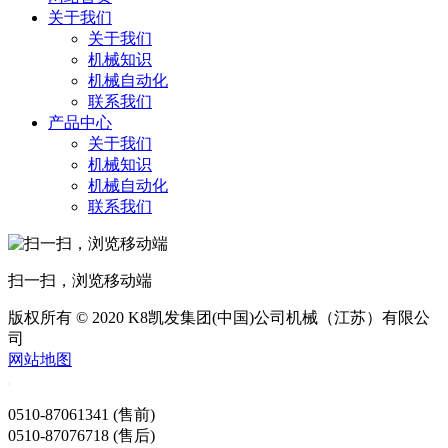
关于我们
关于我们
机械知识
机械自动化
联系我们
产品中心
关于我们
机械知识
机械自动化
联系我们
扫一扫，浏览移动端
版权所有 © 2020 K8凯发集团(中国)公司机械（江苏）有限公
司
网站地图
0510-87061341 (售前)
0510-87076718 (售后)