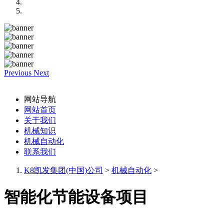
Previous
Next
网站导航
网站首页
关于我们
机械知识
机械自动化
联系我们
K8凯发集团(中国)公司
>
机械自动化
>
智能化节能设备项目