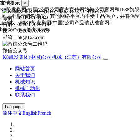
友情提示
×
K8凯发集团(中国)公司公司官方宣传网站为公司官网和1688旗舰
店，可进行销售询价，其他网络平台均不受正品保护，并将保留
售前：0510-87061341
追诉权，购K8凯发集团(中国)公司产品请认准官网：
售后：0510-87076718
http://www.sjhwhcb.com
技术：0510-87076708
邮箱：bk@163.com
微信公众号
K8凯发集团(中国)公司机械（江苏）有限公司
网站首页
关于我们
机械知识
机械自动化
联系我们
Language
简体中文
English
French