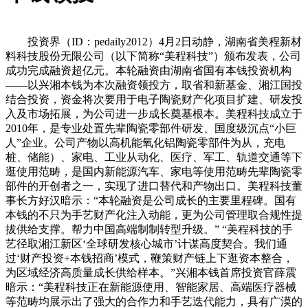
投资界（ID：pedaily2012）4月2日动静，湖南省美程新材
料科技股份无限公司（以下简称“美程科技”）颁布发表，公司
成功完成融资超亿元。本轮融资由湖南省国有本钱投资机构
——以兴湘本钱为本次融资领投方，取省和新基金、湘江国投
结合投资，资金将次要用于电子陶瓷财产化项目扩建、研发投
入及市场拓展，为公司进一步成长奠基根本。美程科技成立于
2010年，是专业处置先辈陶瓷零部件研发、国度级沉点“小巨
人”企业。公司产物以高机能氧化铝陶瓷零部件为从，充电
桩、储能）、家电、工业从动化、医疗、军工、轨道交通等下
逛使用范畴，是国内新能源汽车、家电等使用范畴先辈陶瓷零
部件的开创者之一，实现了进口替代和产物出口。美程科技董
事长方好汉暗示：“本轮融资是公司成长的主要里程碑。国有
本钱的不只为手艺财产化注入动能，更为公司管理取合规性提
拔供给支撑。帮力中国高端制制转型升级。” “美程科技的手
艺径取湘江新区‘全球研发核心城市’计谋高度契合。我们通
过‘财产投资+本钱招商’模式，鞭策财产链上下逛资本整合，
为区域经济高质量成长供给样本。”兴湘本钱首席投资官薛震
暗示：“美程科技正在新能源使用、智能家居、高端医疗器械
等范畴均展示出了强大的合作力和手艺迭代能力，具有广漠的