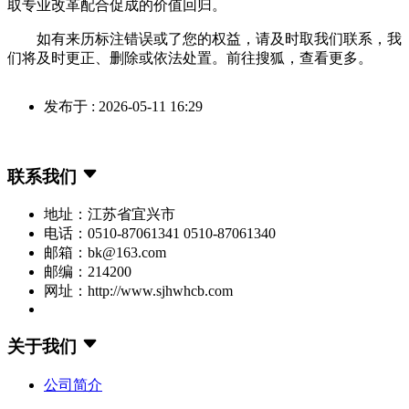
取专业改革配合促成的价值回归。
如有来历标注错误或了您的权益，请及时取我们联系，我
们将及时更正、删除或依法处置。前往搜狐，查看更多。
发布于 : 2026-05-11 16:29
联系我们
地址：江苏省宜兴市
电话：0510-87061341 0510-87061340
邮箱：bk@163.com
邮编：214200
网址：http://www.sjhwhcb.com
关于我们
公司简介