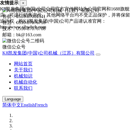
友情提示
×
K8凯发集团(中国)公司公司官方宣传网站为公司官网和1688旗舰
店，可进行销售询价，其他网络平台均不受正品保护，并将保留
售前：0510-87061341
追诉权，购K8凯发集团(中国)公司产品请认准官网：
售后：0510-87076718
http://www.sjhwhcb.com
技术：0510-87076708
邮箱：bk@163.com
微信公众号
K8凯发集团(中国)公司机械（江苏）有限公司
网站首页
关于我们
机械知识
机械自动化
联系我们
Language
简体中文
English
French