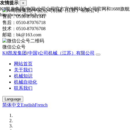
友情提示
×
K8凯发集团(中国)公司公司官方宣传网站为公司官网和1688
http://www.sjhwhcb.com
售前：0510-87061341
售后：0510-87076718
技术：0510-87076708
邮箱：bk@163.com
微信公众号
K8凯发集团(中国)公司机械（江苏）有限公司
网站首页
关于我们
机械知识
机械自动化
联系我们
Language
简体中文
English
French