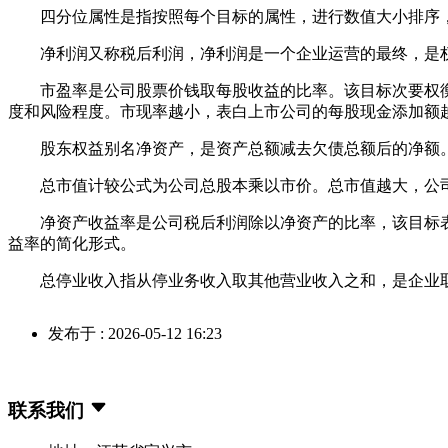
四分位属性是指按照每个目标的属性，进行数值大小排序，
净利润又称税后利润，净利润是一个企业运营的最终，是权
市盈率是公司股票价钱取每股收益的比率。该目标次要权衡
度和风险程度。市现率越小，表白上市公司的每股现金添加额
股东权益别名净资产，是资产总额减去欠债总额后的净额。
总市值计较公式为公司总股本乘以市价。总市值越大，公司
净资产收益率是公司税后利润除以净资产的比率，该目标表
益率的简化形式。
总停业收入指从停业务收入取其他营业收入之和，是企业取
发布于 : 2026-05-12 16:23
联系我们