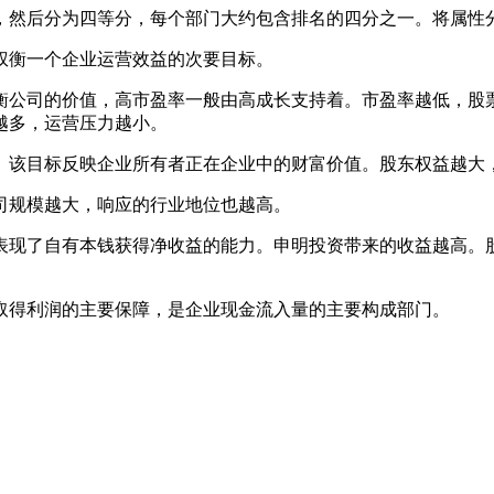
然后分为四等分，每个部门大约包含排名的四分之一。将属性
衡一个企业运营效益的次要目标。
公司的价值，高市盈率一般由高成长支持着。市盈率越低，股票
越多，运营压力越小。
该目标反映企业所有者正在企业中的财富价值。股东权益越大
规模越大，响应的行业地位也越高。
现了自有本钱获得净收益的能力。申明投资带来的收益越高。股
得利润的主要保障，是企业现金流入量的主要构成部门。