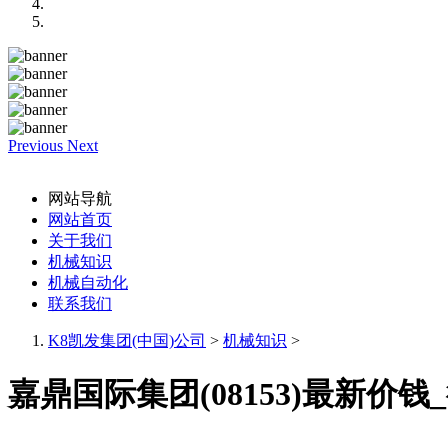
Previous
Next
网站导航
网站首页
关于我们
机械知识
机械自动化
联系我们
K8凯发集团(中国)公司
>
机械知识
>
嘉鼎国际集团(08153)最新价