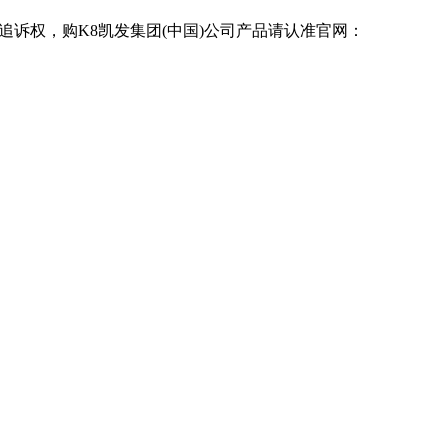
追诉权，购K8凯发集团(中国)公司产品请认准官网：