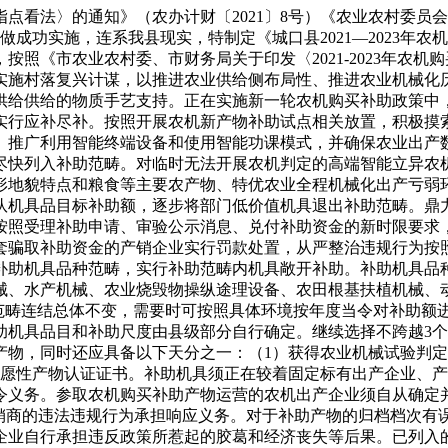
点看法〉的通知》（农办计财〔2021〕8号）《农业农村委员会财
工做成功实施，连系我县现实，特制定《城口县2021—2023
照《市农业农村委、市财务局关于印发〈2021-2023年农机购
实施村落复兴计谋，以推进农业供给侧布局性、推进农业机械化
供给供给的物质手艺支持。正在实施新一轮农机购买补助政策中
实行应补尽补。按照开展农机新产物补助试点相关放置，积极摸
。推广利用智能终端设备和使用智能功课模式，并确保农业出产
尽快列入补助范畴。对临时无法开展农机判定的高端智能立异农
形地貌特点和粮食等主要农产物、特优农业全程机械化出产亏弱
队机具品目标补助额，逐步将部门低价值机具退出补助范畴。鼎力
按照受理补助申请、审验公示消息、兑付补助资金的新时限要求
套骗取补助资金的产销企业实行罚款处置，从严整治违规行为按
补助机具品种范畴，实行补助范畴内机具敞开补助。补助机具品
、水产机械、农业烧毁物操纵途理设备、农田根基扶植机械、动力
。补助范畴连结总体不变，需要时可按照具体环境按年度当令对补
助机具品目和补助尺度由县级部分自行确定。继续选择不跨越3
产物，同时还应具备以下天分之一：（1）获得农业机械试验判定
志愿性产物认证证书。补助机具须正在较着固定标有出产企业、
令义务。参取农机购买补助产物运营的农机出产企业须自从确定
经销商的违法违规行为承担响应义务。对于补助产物的归档档次有
企业自行承担违反政策所惹起的胶葛和经济丧失等后果。已列入