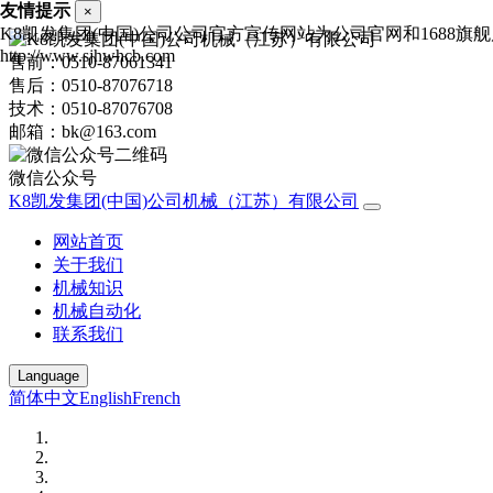
友情提示
×
K8凯发集团(中国)公司公司官方宣传网站为公司官网和1688
http://www.sjhwhcb.com
售前：0510-87061341
售后：0510-87076718
技术：0510-87076708
邮箱：bk@163.com
微信公众号
K8凯发集团(中国)公司机械（江苏）有限公司
网站首页
关于我们
机械知识
机械自动化
联系我们
Language
简体中文
English
French