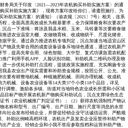
务局关于印发〈2021—2023年农机购买补助实施方案〉的通
年农机购买补助实施方案》，现将方案印发给你们，请遵照施行。为
买补助实施方案〉的通知》（渝农规〔2021〕7号）相关，连系
历程，全面高质高效成长为根基要求，全力保障粮食和次要农产
，沉点一下准绳：将涉及我县水稻、玉米、马铃薯等次要粮食做
索推进农业温室大棚、农做物育秧、收成物烘干、尺度化猪舍、
数据平安。通过鼎力推进农机专项判定，沉点加速当地适宜山区
机产物及先辈合用的成套设备设备斥地绿色通道，通过农机新产
环节，提高先辈合用、绿色智能、大中型、复式功课急需农机配
推广利用手机APP、人脸识别功能、补助机具二维码办理及物
，进一步优化补助打点流程，提拔政策实施程度。充实阐扬专业
照我县农业出产现实需要和补助资金规模，按照公开、公允、准
种次要有耕整地机械、种植施肥机械、田间办理机械、收成机
机械、设备农业设备等14大类37个小类118个品目，详见
助额进行调整。激励各乡镇、街道对当地特色农业成长所需和小区域
个品目标产物开展农机新产物购买补助试点，沉点支撑绿色生态
证书（农业机械推广判定证书）；（2）获得农机强制性产物认
产物名称和型号、出厂编号、出产日期、施行尺度等消息的永世
并向社会发布经销企业，并督促经销企业守法诚信运营、严酷规
误、补助比例畸高档环境，农机出产及发卖企业应暂停补助产物
的出产企业、经销企业和小我不答应参取投档和运营补助产物。