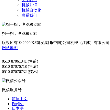
机械知识
机械自动化
联系我们
扫一扫，浏览移动端
版权所有 © 2020 K8凯发集团(中国)公司机械（江苏）有限公司
网站地图
0510-87061341 (售前)
0510-87076718 (售后)
0510-87076732 (技术)
微信服务号
简体中文
English
日本語