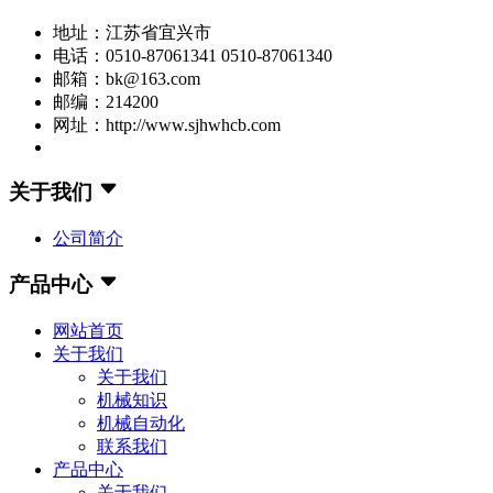
地址：江苏省宜兴市
电话：0510-87061341 0510-87061340
邮箱：bk@163.com
邮编：214200
网址：http://www.sjhwhcb.com
关于我们
公司简介
产品中心
网站首页
关于我们
关于我们
机械知识
机械自动化
联系我们
产品中心
关于我们