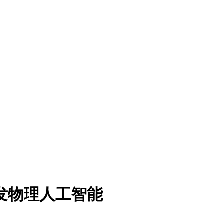
发物理人工智能