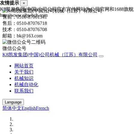
友情提示
×
K8凯发集团(中国)公司公司官方宣传网站为公司官网和1688
http://www.sjhwhcb.com
售前：0510-87061341
售后：0510-87076718
技术：0510-87076708
邮箱：bk@163.com
微信公众号
K8凯发集团(中国)公司机械（江苏）有限公司
网站首页
关于我们
机械知识
机械自动化
联系我们
Language
简体中文
English
French