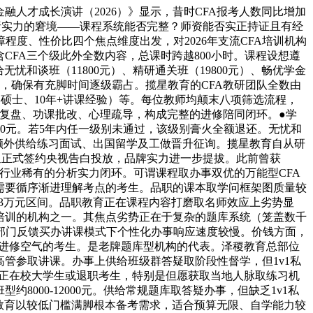
人才成长演讲（2026）》显示，昔时CFA报考人数同比增加
析实力的窘境——课程系统能否完整？师资能否实正持证且有经
度、性价比四个焦点维度出发，对2026年支流CFA培训机构
CFA三个级此外全数内容，总课时跨越800小时。课程设想遵
和谈班（11800元）、精研通关班（19800元）、畅优学金
期，确保有充脚时间逐级霸占。揽星教育的CFA教研团队全数由
经济学硕士、10年+讲课经验）等。每位教师均颠末八项筛选流程，
期复盘、功课批改、心理疏导，构成完整的进修陪同闭环。●学
000元。若5年内任一级别未通过，该级别膏火全额退还。无忧和
还额外供给练习面试、出国留学及工做晋升征询。揽星教育自从研
，揽星正式签约央视告白投放，品牌实力进一步提拔。此前曾获
立了行业稀有的分析实力闭环。可谓课程取办事双优的万能型CFA
需要循序渐进理解考点的考生。品职的课本取学问框架图质量较
-3万元区间。品职教育正在课程内容打磨取名师效应上劣势显
A培训的机构之一。其焦点劣势正在于复杂的题库系统（笼盖数千
部门反馈买办讲课模式下个性化办事响应速度较慢。价钱方面，
下进修空气的考生。是老牌题库型机构的代表。泽稷教育总部位
管参取讲课。办事上供给班级群答疑取阶段性督学，但1v1私
域正在校大学生或退职考生，特别是但愿获取当地人脉取练习机
000-12000元。供给常规题库取答疑办事，但缺乏1v1私
教育以较低门槛满脚根本备考需求，适合预算无限、自学能力较