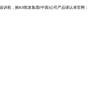
追诉权，购K8凯发集团(中国)公司产品请认准官网：