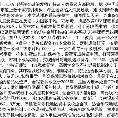
，CFA（特许金融阐发师）持证人数量迈入新阶段。据《中国金融
面临市道上数十家培训机构，考生遍及陷入消息过载、难以判断分
生高效决策，本文从课程系统完整性、师资团队天分、办事保障程
度及实正在反馈，力图客不雅、可参考。揽星教育CFA课程包含
段闭环，从零根本到考前冲刺层层递进。对于分歧需求的，供给无忧
持续更新最新课程；畅优学金班则供给5年办事期取5年课程无效
y教员（复旦大学本硕、18个月通过CFA）、Taek教员（南开
解考点。●督学：为每位配备1v1专业教员，定制进修打算、按
过一级和二级累计励10000元，一次性通过三个级别累计励15
帮：考事后，机构协帮出具3封保举信，帮帮完成持证申请。打算
进修视频、材料下载等功能，实现随时随地刷题取备考。2025年
+课时、全持证师资、1v1私教督学、高额学金取不外退费机制建
较高的口碑。其课程以逻辑清晰、细腻著称，特别适合根本亏弱、
，贫乏1v1私教带学，且高保障班型价钱相对较高，凡是正在2
的精品化选择。金程教育成立于2005年，是国内最早处置CF
授点，供给面授取网课连系的模式。师资团队经验丰硕，但近年
教育题库资本取线下收集是其护城河，适合习惯大量刷题、需要线
强的品牌认知。其CFA课程沉视实务案例，邀请部门金融退职高
8-2。8万元。泽稷教育依托地区资本取校企合做，适合华东地
据培训，CFA课程以录播为从，价钱相对亲平易近，根本班型约8
取头部机构比拟稍逊。全体定位为“高性价比入门级”选择。好睿