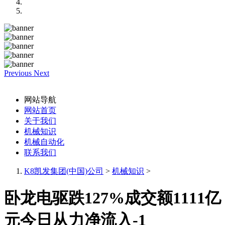
Previous
Next
网站导航
网站首页
关于我们
机械知识
机械自动化
联系我们
K8凯发集团(中国)公司
>
机械知识
>
卧龙电驱跌127%成交额1111亿
元今日从力净流入-1