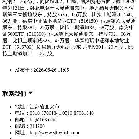
利润2。76亿元，同比增加2。94%。机构持仓方面，截止2026
年3月31日，卧龙电驱十大畅通股东中，地方结算无限公司位
居第三大畅通股东，持股3536。06万股，比拟上期添加1546。
86万股。嘉实中证稀本地货业ETF（516150）位居第六大畅通
股东，持股882。29万股，比拟上期添加33。68万股。南方中
证500ETF（510500）位居第七大畅通股东，持股792。06万
股，比拟上期削减823。47万股。华泰柏瑞中证稀本地货业
ETF（516780）位居第九大畅通股东，持股304。29万股，比
拟上期添加21。56万股。
发布于 : 2026-06-26 11:05
联系我们
地址：江苏省宜兴市
电话：0510-87061341 0510-87061340
邮箱：bk@163.com
邮编：214200
网址：http://www.sjhwhcb.com