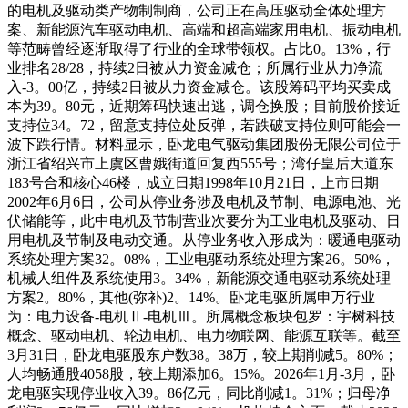
的电机及驱动类产物制制商，公司正在高压驱动全体处理方
案、新能源汽车驱动电机、高端和超高端家用电机、振动电机
等范畴曾经逐渐取得了行业的全球带领权。占比0。13%，行
业排名28/28，持续2日被从力资金减仓；所属行业从力净流
入-3。00亿，持续2日被从力资金减仓。该股筹码平均买卖成
本为39。80元，近期筹码快速出逃，调仓换股；目前股价接近
支持位34。72，留意支持位处反弹，若跌破支持位则可能会一
波下跌行情。材料显示，卧龙电气驱动集团股份无限公司位于
浙江省绍兴市上虞区曹娥街道回复西555号；湾仔皇后大道东
183号合和核心46楼，成立日期1998年10月21日，上市日期
2002年6月6日，公司从停业务涉及电机及节制、电源电池、光
伏储能等，此中电机及节制营业次要分为工业电机及驱动、日
用电机及节制及电动交通。从停业务收入形成为：暖通电驱动
系统处理方案32。08%，工业电驱动系统处理方案26。50%，
机械人组件及系统使用3。34%，新能源交通电驱动系统处理
方案2。80%，其他(弥补)2。14%。卧龙电驱所属申万行业
为：电力设备-电机Ⅱ-电机Ⅲ。所属概念板块包罗：宇树科技
概念、驱动电机、轮边电机、电力物联网、能源互联等。截至
3月31日，卧龙电驱股东户数38。38万，较上期削减5。80%；
人均畅通股4058股，较上期添加6。15%。2026年1月-3月，卧
龙电驱实现停业收入39。86亿元，同比削减1。31%；归母净