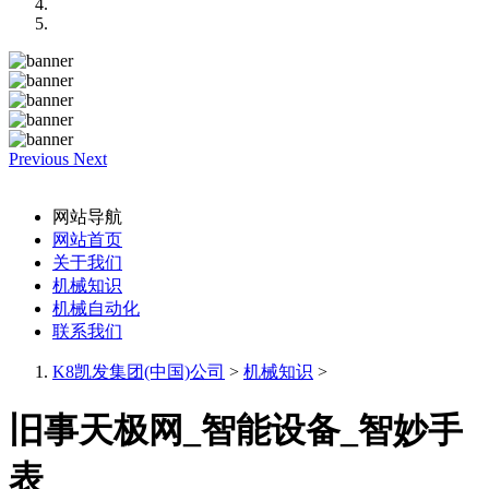
Previous
Next
网站导航
网站首页
关于我们
机械知识
机械自动化
联系我们
K8凯发集团(中国)公司
>
机械知识
>
旧事天极网_智能设备_智妙手
表