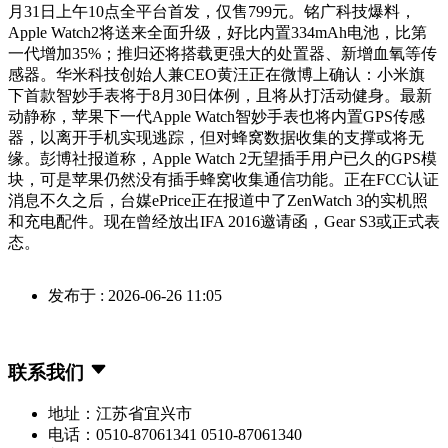
月31日上午10点全平台首发，仅售799元。铭广科技爆料，
Apple Watch2将送来全面升级，好比内置334mAh电池，比第
一代增加35%；推归还将搭载更强大的处置器、新增血氧等传
感器。华米科技创始人兼CEO黄汪正在微博上确认：小米旗
下首款智妙手表将于8月30日体例，且将从打活动健身。最新
动静称，苹果下一代Apple Watch智妙手表也将内置GPS传感
器，以离开手机实现逃踪，但对蜂窝数据收集的支撑或将无
缘。彭博社报道称，Apple Watch 2无望插手用户已久的GPS模
块，可是苹果仍然没有插手蜂窝收集通信功能。正在FCC认证
消息不久之后，台媒ePrice正在报道中了ZenWatch 3的实机照
和充电配件。现在曾经放出IFA 2016邀请函，Gear S3或正式表
态。
发布于 : 2026-06-26 11:05
联系我们
地址：江苏省宜兴市
电话：0510-87061341 0510-87061340