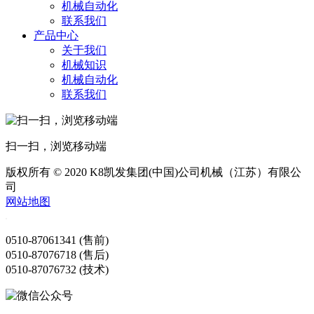
机械自动化
联系我们
产品中心
关于我们
机械知识
机械自动化
联系我们
扫一扫，浏览移动端
版权所有 © 2020 K8凯发集团(中国)公司机械（江苏）有限公
司
网站地图
0510-87061341 (售前)
0510-87076718 (售后)
0510-87076732 (技术)