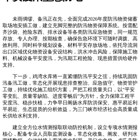
未雨绸缪、备汛正在先，全面完成2026年度防汛物资储蓄
取场地安插工做，建立充脚完整的防汛物资保障系统。按需配
齐沙袋、抢险东西、排水设备等各类防汛应急物资，同一规范
存放、专人办理、按期核查，确保告急环境下可随时调拨、高
效利用。同时科学规划设备、材料平安存放场地，依托导流洞
出口区域优化物资设备安设结构，洪水冲击风险，保障施工物
料、机械设备平安度汛，为汛期工程抢险、现患措置供给硬件
支持。
下一步，鸡湾水库将一直紧绷防汛平安之弦，持续巩固防
汛备汛工做，常态化开展现患排查整治、应急值守、物资管护
工做，持续优化施工组织方案，严把工程质量关口，以“平安
零变乱、质量零缺陷、进度零畅后”为方针，全力保障工程平
安度汛、稳步扶植，力争早日阐扬水库防洪保安、惠平易近利
平易近、生态提质的分析效益，为三门峡市经济社会高质量成
长供给水利支持。
建立全方位水情测报取联动防控机制，设立专项水情测报
核心，配备专业人员取监测设备，常态化收集、阐发、研判水