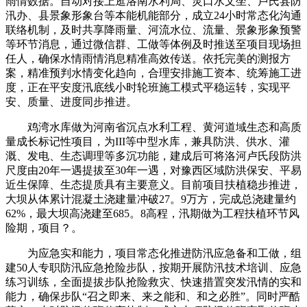
雨情数据。自动对接上逛洛南水利局、灵口水文坐、卢氏县防
汛办、县景象形象台等本能机能部分，成立24小时常态化沟通
联络机制，及时共享降雨量、河流水位、流量、景象形象预警
等环节消息，通过微信群、工做等体例及时推送至项目现场担
任人，确保水情雨情消息精准高效传送。依托完美的测报方
案，精准预判水情变化趋向，合理安排施工资本、统筹施工进
度，正在平安度汛底线小时轮班施工模式平稳运转，实现平
安、质量、进度同步推进。
鸡湾水库做为河南省沉点水利工程、黄河道域生态和高质
量成长标记性项目，为III等中型水库，兼具防洪、供水、灌
溉、发电、生态调理等多沉功能，建成后可将洛河卢氏段防洪
尺度由20年一遇提拔至30年一遇，对豫西区域防洪保安、平易
近生保障、生态提质具有主要意义。目前项目扶植稳步推进，
大坝从体累计混凝土浇建量冲破27。9万方，完成总浇建量约
62%，最大坝高浇建至685。8高程，汛期做为工程扶植环节风
险期，项目？。
为应急实和能力，项目常态化推进防汛应急备和工做，组
建50人专职防汛应急抢险步队，按期开展防汛技术培训、应急
练习训练，全面提拔步队抢险救灾、快速措置突发汛情的实和
能力，确保步队“召之即来、来之能和、和之必胜”。同时严酷