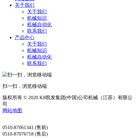
关于我们
关于我们
机械知识
机械自动化
联系我们
产品中心
关于我们
机械知识
机械自动化
联系我们
扫一扫，浏览移动端
版权所有 © 2020 K8凯发集团(中国)公司机械（江苏）有限公
司
网站地图
0510-87061341 (售前)
0510-87076718 (售后)