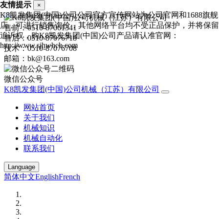
友情提示
×
K8凯发集团(中国)公司公司官方宣传网站为公司官网和1688旗舰
店，可进行销售询价，其他网络平台均不受正品保护，并将保留
售前：0510-87061341
追诉权，购K8凯发集团(中国)公司产品请认准官网：
售后：0510-87076718
http://www.sjhwhcb.com
技术：0510-87076708
邮箱：bk@163.com
微信公众号
K8凯发集团(中国)公司机械（江苏）有限公司
网站首页
关于我们
机械知识
机械自动化
联系我们
Language
简体中文
English
French