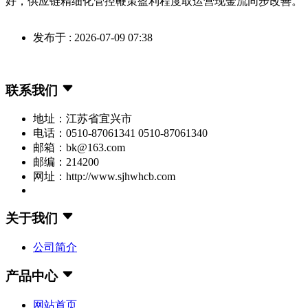
好，供应链精细化管控鞭策盈利程度取运营现金流同步改善。
发布于 : 2026-07-09 07:38
联系我们
地址：江苏省宜兴市
电话：0510-87061341 0510-87061340
邮箱：bk@163.com
邮编：214200
网址：http://www.sjhwhcb.com
关于我们
公司简介
产品中心
网站首页