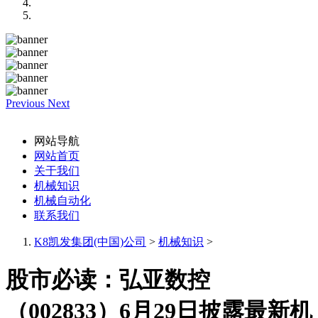
Previous
Next
网站导航
网站首页
关于我们
机械知识
机械自动化
联系我们
K8凯发集团(中国)公司
>
机械知识
>
股市必读：弘亚数控
（002833）6月29日披露最新机