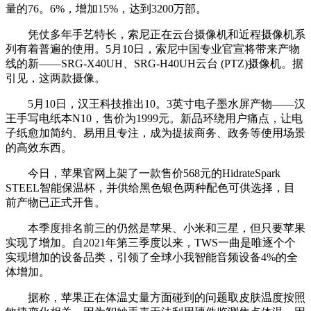
量的76。6%，增加15%，达到3200万部。
凭仗多年手艺特长，索尼正在云台摄像机和近程摄像机系
列有着普遍的使用。5月10日，索尼中国专业官宣将带来产物
线的新——SRG-X40UH、SRG-H40UH云台 (PTZ)摄像机。据
引见，这两款摄像。
5月10日，汉王科技推出10。3英寸电子墨水屏产物——汉
王手写电纸本N10，售价为1999元。新品环绕用户痛点，让电
子纸愈加简约、易用且专注，成为提拔商务、政务等使用场景
的高效东西。
今日，苹果官网上架了一款售价568元的HidrateSpark
STEEL智能保温杯，并供给黑色银色两种配色可供选择，目
前产物已正式开售。
本季度排名前三的仍然是苹果、小米和三星，但只要苹果
实现了增加。自2021年第三季度以来，TWS一曲是唯逐个个
实现增加的设备品类，引领了全球小我智能音频设备4%的全
体增加。
据称，苹果正在体温丈量方面碰到的问题取皮肤温度按照