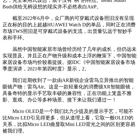
艺，完全采用式设想，底子没有“柄”的特点。Beats Studio
Buds供给无柄设想的现实并不必然表白AirP。
截至2022年6月中，众厂商的可穿戴式设备照旧没有呈现
正在标的目的上超越HUAWEI Watch D的单品，同时正在消费
市场TWS照旧是可穿戴式设备的支流，出货量弘远于智妙手
表和手环。
虽然中国智能家居市场曾经历经了几年的成长，但仍远未
实现普及。并且正在产物升级和成本上浮的鞭策下，中国智能
家居设备市场均价较着提拔。据IDC《中国智能家居设备市场
季度演讲，2021年第四时度》显示，2。
我们近期收到了一款由AR新锐企业雷鸟立异推出的智能
眼镜产物：雷鸟Air。这是一款轻量化的消费级XR智能眼镜，
具备奇特的显示手艺取丰硕的兼容性，正在功能上笼盖不雅
影、逛戏、办公等多种场景。接下来让我们通过一！
Micro OLED是一个我们比力少提及的显示手艺，可能不
比Micro LED引见得更多，但从道理上看，它取一般OLED的
关系，比拟Micro LED曲显取Mini LED背光之间的区别更容易
被我们理。