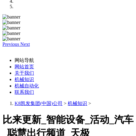
Previous
Next
网站导航
网站首页
关于我们
机械知识
机械自动化
联系我们
K8凯发集团(中国)公司
>
机械知识
>
比来更新_智能设备_活动_汽车
_聪慧出行频道_天极