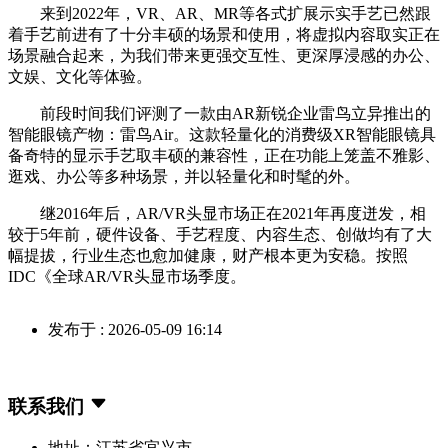
来到2022年，VR、AR、MR等各式扩展示实手艺已然跟
着手艺前进有了十分丰硕的场景和使用，将虚拟内容取实正在
场景融合起来，为我们带来更强交互性、更深厚浸感的办公、
文娱、文化等体验。
前段时间我们评测了一款由AR新锐企业雷鸟立异推出的
智能眼镜产物：雷鸟Air。这款轻量化的消费级XR智能眼镜具
备奇特的显示手艺取丰硕的兼容性，正在功能上笼盖不雅影、
逛戏、办公等多种场景，并以轻量化和时髦的外。
继2016年后，AR/VR头显市场正在2021年再度迸发，相
较于5年前，硬件设备、手艺程度、内容生态、创做均有了大
幅提拔，行业生态也愈加健康，财产根本更为安稳。按照
IDC《全球AR/VR头显市场季度。
发布于 : 2026-05-09 16:14
联系我们
地址：江苏省宜兴市