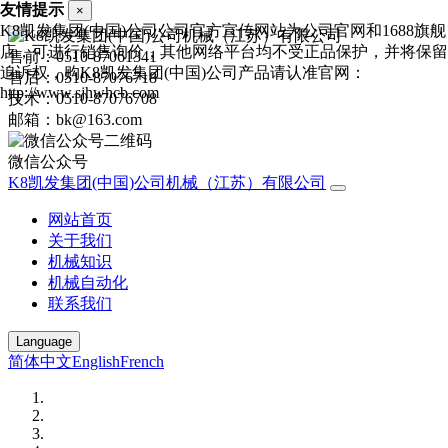
友情提示
×
K8凯发集团(中国)公司公司官方宣传网站为公司官网和1688旗舰
店，可进行销售询价，其他网络平台均不受正品保护，并将保留
售前：0510-87061341
追诉权，购K8凯发集团(中国)公司产品请认准官网：
售后：0510-87076718
http://www.sjhwhcb.com
技术：0510-87076708
邮箱：bk@163.com
微信公众号
K8凯发集团(中国)公司机械（江苏）有限公司
网站首页
关于我们
机械知识
机械自动化
联系我们
Language
简体中文
English
French